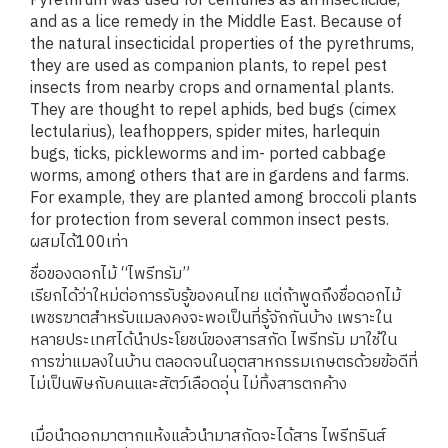
Pyrethrum was used for centuries as an insecticide,
and as a lice remedy in the Middle East. Because of
the natural insecticidal properties of the pyrethrums,
they are used as companion plants, to repel pest
insects from nearby crops and ornamental plants.
They are thought to repel aphids, bed bugs (cimex
lectularius), leafhoppers, spider mites, harlequin
bugs, ticks, pickleworms and im- ported cabbage
worms, among others that are in gardens and farms.
For example, they are planted among broccoli plants
for protection from several common insect pests.
ผสมได้100เท่า
ชื่อของดอกไม้ “ไพรีทรัม”
เรียกได้ว่าใหม่ต่อการรับรู้ของคนไทย แต่ถ้าพูดถึงชื่อดอกไม้
เพชรฆาตสำหรับแมลงคงจะพอเป็นที่รู้จักกันบ้าง เพราะใน
หลายประเทศได้นำประโยชน์ของสารสกัด ไพรีทรัม มาใช้ใน
การฆ่าแมลงในบ้าน ตลอดจนในอุตสาหกรรมเกษตรด้วยข้อดีที่
ไม่เป็นพิษกับคนและสัตว์เลือดอุ่น ไม่ทิ้งสารตกค้าง
เมื่อนำดอกมาตากแห้งแล้วนำมาสกัดจะได้สาร ไพรีทรินส์