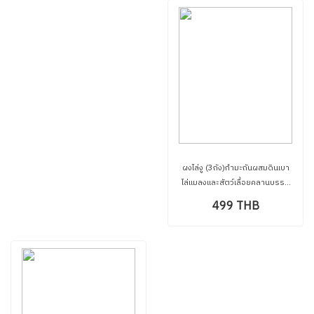
ผงไล่งู (3ถัง)กำมะถันผสมดินเบา
ไล่แมลงและสัตว์เลื้อยคลานบรรจุ
ภัณฑ์ใช้งานง่ายเก็บรักษาง่ายไม่
499 THB
แข็งเป็นก้อนเพราะผสมดินเบา