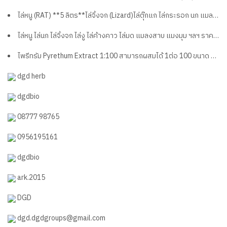
ไล่หนู (RAT) **5 ลิตร**ไล่จิ้งจก (Lizard)ไล่ตุ๊กแก ไล่กระรอก นก แมลงสาบ ชนิดปลอดสารเคมี
ไล่หนู ไล่นก ไล่จิ้งจก ไล่งู ไล่ค้างคาว ไล่มด แมลงสาบ แมงมุม ฯลฯ ราคาส่ง5ลิตร
ไพรีทรัม Pyrethum Extract 1:100 สามารถผสมได้ 1ต่อ 100 ขนาด 200 มิล
dgd herb
dgdbio
08777 98765
0956195161
dgdbio
ark.2015
DGD
dgd.dgdgroups@gmail.com