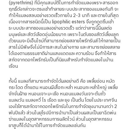
(pyrethrins) ที่มีคุณสมบัติในการกำจัดแมลงเพราะสารออก
ฤทธิ์ดังกล่าวจะตรงเข้าทำลายระบบประสาทของแมลงทันที จะ
ทำให้แมลงสลบอย่างรวดเร็วภายใน 2-3 นาที และตายในที่สุด
เนื่องจากสารชนิดนี้เป็น lipophilic esters จึงถูกดูดซึมเข้า
ระบบประสาทของแมลงอย่างรวดเร็ว แต่ทว่าสารนี้มีผลต่อ
มนุษย์และสัตว์เลือดอุ่นน้อยมาก เพราะในตับของสัตว์เลี้ยงลูก
ด้วยนมจะมีเอ็นไซม์ที่สามารถย่อยสลายไพรีทรินส์ให้กลายเป็น
สารไม่มีพิษจึงไม่มีการสะสมในร่างกาย และสามารถย่อยสลาย
ได้เองตามธรรมชาติผ่านแสงแดดและความร้อน จึงทำให้สาร
สกัดจากดอกไพรีทรัมเป็นที่นิยมสำหรับกำจัดแมลงในบ้าน
เรือน
ทั้งนี้ แมลงที่สามารถกำจัดได้ผลอย่างดี คือ เพลี้ยอ่อน หมัด
กระโดด ตั๊กแตน หนอนผีเสื้อกะหล่ำ หนอนกะหล่ำใหญ่ เพลี้ย
จักจั่นฝ้าย หนอนเจาะมะเขือ หนอนแมลงวันเจาะต้นถั่ว
แมลงวัน แมลงหวี่ ไร เรือด และยุง เป็นต้น โดยในประเทศจีน
เองใช้สารสกัดจากดอกไพรีทรัมในการกำจัดยุงมานานกว่า 2
พันปีแล้ว ส่วนในยุโรปมีการนำมาเป็นส่วนผสมเป็นยาฉีดพ่น
ฆ่าแมลงในอุตสาหกรรมการผลิตไวน์ ส่วนในอุตสาหกรรม
ยาสูบก็ได้นำมาใช้ในการกำจัดแมลงเช่นกัน