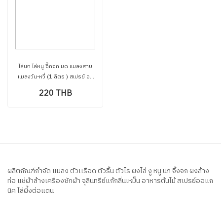
ไล่นก ไล่หนู จิ๊กจก มด แมลงสาบ
แมลงวัน-หวี่ (1 ลิตร ) สเปรย์ ออ
อิน วัน organic ปลอดภัยต่อผู้ใช้
220 THB
และสัตว์เลี้ยง
ผลิตภัณฑ์กำจัด แมลง ตัวเเรือด ตัวริ้น ตัวไร ผงไล่ งู หนู นก จิ้งจก ผงล้าง
ท่อ แช่ผ้าล้างเครื่องซักผ้า จุลินทรีย์แก้กลิ่นเหม็น อาหารต้นไม้ สเปรย์ออแก
นิค ไล่ผี้งต่อแตน