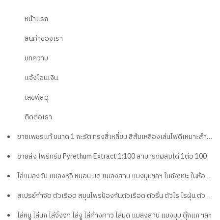
หน้าแรก
สินค้าของเรา
บทความ
แจ้งโอนเงิน
เลขพัสดุ
ติดต่อเรา
ขายเพชรแท้ ขนาด 1 กะรัต ทรงสี่เหลี่ยม สีส้มเหลืองเล่นไฟดีเหมาะสำหรับขึ้นตัวเรือนสร้อยข้อมือแหวนจี้และมอบเป็นของขวัญมีค่า
ขายส่ง ไพรีทรัม Pyrethum Extract 1:100 สามารถผสมได้ 1ต่อ 100
ไล่แมลงวัน​ แมลงหวี่ หนอน มด แมลงสาบ​ แมงมุม​ฯลฯ​ ในถังขยะ ในห้องครัว ขนาด10ลิตร
สเปรย์กำจัด ตัวเรือด สมุนไพรป้องกันตัวเรือด ตัวริ้น ตัวไร ไรฝุ่น ตัวเหา เห็บหมัดบนที่นอน โซฟา ใต้พรม ในซอก ชนิดออแกนิค
ไล่หนู ไล่นก ไล่จิ้งจก ไล่งู ไล่ค้างคาว ไล่มด แมลงสาบ แมงมุม ตุ๊กแก ฯลฯ