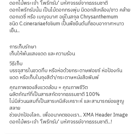
ดอกไม้พระเจ้า 'ไพรีทรัม' มหัศจรรย์จากธรรมชาติ
ดอกไพรีทรัมนั้น เป็นไม้ดอกทรงพุ่ม มีดอกสีเหลือง/ขาว คล้าย
ดอกเดซี่ หรือ เบญจมาศ อยู่ในสกุล Chrysanthemum
ชนิด C.cinerariaefolium เป็นพืชยืนต้นที่ชอบอากาศหนาว
เย็น...
การเก็บรักษา
เก็บให้พ้นแสงแดด และความร้อน
วิธีเก็บ
บรรจุสารในขวดทึบ หรือห่อด้วยกระดาษฟอยซ์ ห่อป้องกัน
แดด หรือเก็บในถุงสีดำ/กระดาษหนังสือพิมพ์
คุณภาพของสิ่งแวดล้อม = คุณภาพชีวิต
ผลิตภัณฑ์ที่เป็นสารสกัดจากธรรมชาติ 100%
ไม่มีส่วนผสมที่เป็นสารเคมีสังเคราะห์ และสามารถย่อยสูญ
สลาย
ช่วยปกป้องโลก.. เพื่ออนาคตของเรา... XMA Header Image
ดอกไม้พระเจ้า 'ไพรีทรัม' มหัศจรรย์จากธรรมชาติ...!