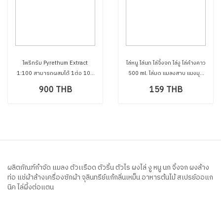
ไพรีทรัม Pyrethum Extract
ไล่หนู ไล่นก ไล่จิ้งจก ไล่งู ไล่ค้างคาว
1:100 สามารถผสมได้ 1ต่อ 100
500 ml. ไล่มด แมลงสาบ แมงมุม
ขนาด 200 มิล
ฯลฯ
900 THB
159 THB
ผลิตภัณฑ์กำจัด แมลง ตัวเเรือด ตัวริ้น ตัวไร ผงไล่ งู หนู นก จิ้งจก ผงล้าง
ท่อ แช่ผ้าล้างเครื่องซักผ้า จุลินทรีย์แก้กลิ่นเหม็น อาหารต้นไม้ สเปรย์ออแก
นิค ไล่ผี้งต่อแตน