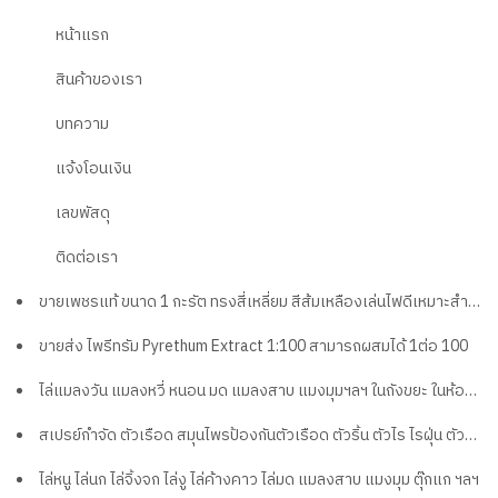
หน้าแรก
สินค้าของเรา
บทความ
แจ้งโอนเงิน
เลขพัสดุ
ติดต่อเรา
ขายเพชรแท้ ขนาด 1 กะรัต ทรงสี่เหลี่ยม สีส้มเหลืองเล่นไฟดีเหมาะสำหรับขึ้นตัวเรือนสร้อยข้อมือแหวนจี้และมอบเป็นของขวัญมีค่า
ขายส่ง ไพรีทรัม Pyrethum Extract 1:100 สามารถผสมได้ 1ต่อ 100
ไล่แมลงวัน​ แมลงหวี่ หนอน มด แมลงสาบ​ แมงมุม​ฯลฯ​ ในถังขยะ ในห้องครัว ขนาด10ลิตร
สเปรย์กำจัด ตัวเรือด สมุนไพรป้องกันตัวเรือด ตัวริ้น ตัวไร ไรฝุ่น ตัวเหา เห็บหมัดบนที่นอน โซฟา ใต้พรม ในซอก ชนิดออแกนิค
ไล่หนู ไล่นก ไล่จิ้งจก ไล่งู ไล่ค้างคาว ไล่มด แมลงสาบ แมงมุม ตุ๊กแก ฯลฯ