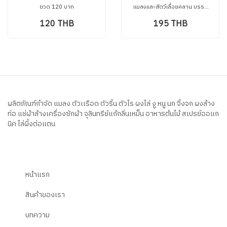
ขวด 120 บาท
แมลงและสัตว์เลื้อยคลาน บรรจุ
ภัณฑ์ใช้งานง่ายเก็บรักษาง่ายไม่
120 THB
195 THB
แข็งเป็นก้อนเพราะผสมดินเบา
คุณภาพ
ผลิตภัณฑ์กำจัด แมลง ตัวเเรือด ตัวริ้น ตัวไร ผงไล่ งู หนู นก จิ้งจก ผงล้าง
ท่อ แช่ผ้าล้างเครื่องซักผ้า จุลินทรีย์แก้กลิ่นเหม็น อาหารต้นไม้ สเปรย์ออแก
นิค ไล่ผี้งต่อแตน
หน้าแรก
สินค้าของเรา
บทความ