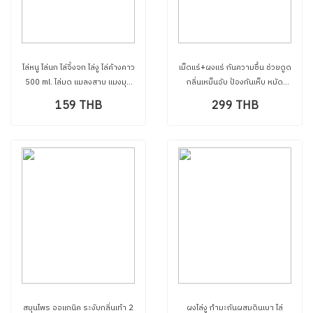
ไล่หนู ไล่นก ไล่จิ้งจก ไล่งู ไล่ค้างคาว
เม็ดแร่+ผงแร่ กันความชื้น ช่วยดูด
500 ml. ไล่มด แมลงสาบ แมงมุม
กลิ่นเหม็นอับ ป้องกันเห็บ หมัด
ฯลฯ
แมลง ไร ช่วยให้สุขภาพที่ดีแก่สัตว์
159 THB
299 THB
เลี้ยงของคุณ ขนาด​600g
สมุนไพร ออแกนิค ระงับกลิ่นเท้า 2
ผงไล่งู กำมะถันผสมดินเบา ไล่