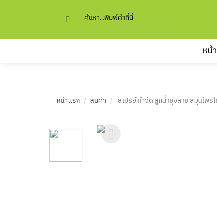
หน้
หน้าแรก
สินค้า
สเปรย์​ กำจัด​ ลูกน้ำยุงลาย สมุนไพรไท
Previous