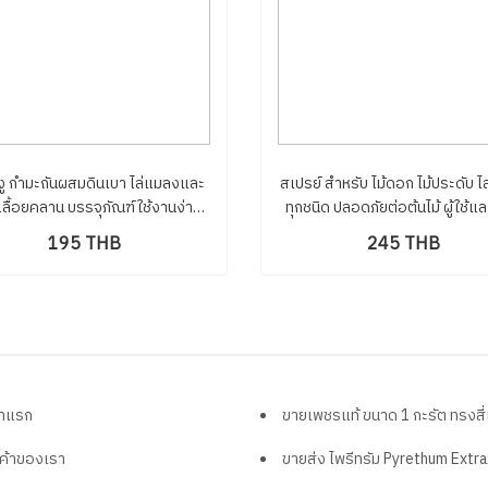
งู กำมะถันผสมดินเบา ไล่แมลงและ
สเปรย์ สำหรับ ไม้ดอก ไม้ประดับ ไ
์เลื้อยคลาน บรรจุภัณฑ์ใช้งานง่าย
ทุกชนิด ปลอดภัยต่อต้นไม้ ผู้ใช้แล
ักษาง่ายไม่แข็งเป็นก้อนเพราะผสม
เลี้ยง ออแกนิคสมุนไพรนำเข้าจาก
195 THB
245 THB
ดินเบาคุณภาพ
อร์แลนด
้าแรก
ขายเพชรแท้ ขนาด 1 กะรัต ทรงสี่เหลี่ยม สีส้มเหลืองเล่นไฟดีเหมาะสำหรับขึ้นตัวเรือนสร้อยข้อมือแหวนจี้แ
นค้าของเรา
ขายส่ง ไพรีทรัม Pyrethum Extract 1:100 สามารถผสมได