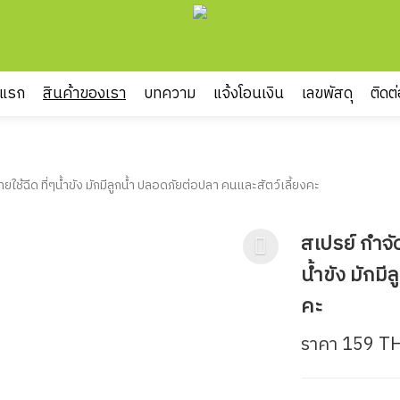
าแรก
สินค้าของเรา
บทความ
แจ้งโอนเงิน
เลขพัสดุ
ติดต
ยใช้ฉีด ที่ๆน้ำขัง มักมีลูกน้ำ ปลอดภัย​ต่อปลา คนและสัตว์เลี้ยงคะ
Next
สเปรย์​ กำจั
น้ำขัง มักมี
คะ
ราคา 159 T