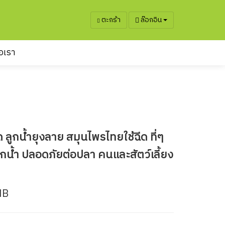
ตะกร้า
ล๊อกอิน
่อเรา
ด​ ลูกน้ำยุงลาย สมุนไพรไทยใช้ฉีด ที่ๆ
ลูกน้ำ ปลอดภัย​ต่อปลา คนและสัตว์เลี้ยง
HB