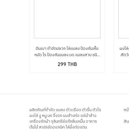
ดินเบา กำจัดปลวก ไล่แมลง ป้องกันเห็บ
ผงไล่
หมัด ไร ป้องกันแมลง มด แมลงสาบ ชนิด
สัตว
พิเศษรวมถัง ขนาด400กรัม คุ้มค่าราคา
เก็บร
299 THB
โรงงาน
ผลิตภัณฑ์กำจัด แมลง ตัวเเรือด ตัวริ้น ตัวไร
หน
ผงไล่ งู หนู นก จิ้งจก ผงล้างท่อ แช่ผ้าล้าง
เครื่องซักผ้า จุลินทรีย์แก้กลิ่นเหม็น อาหาร
สิ
ต้นไม้ สเปรย์ออแกนิค ไล่ผี้งต่อแตน