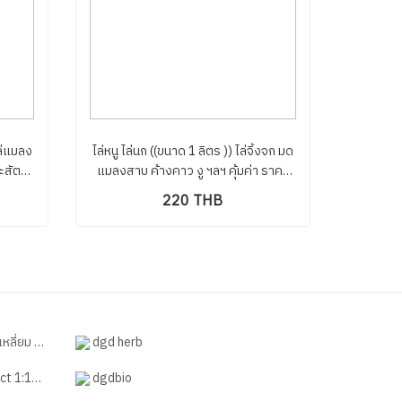
ล่แมลง
ไล่หนู ไล่นก ((ขนาด 1 ลิตร )) ไล่จิ้งจก มด
ะสัตว์
แมลงสาบ ค้างคาว งู ฯลฯ คุ้มค่า ราคา
สวิสเซ
โรงงาน
220 THB
ละมอบเป็นของขวัญมีค่า
dgd herb
้ 1ต่อ 100
dgdbio