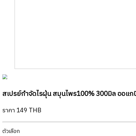
Previous
Next
สเปรย์กำจัดไรฝุ่น สมุนไพร100% 300มิล ออแกนิค
ราคา 149 THB
ตัวเลือก