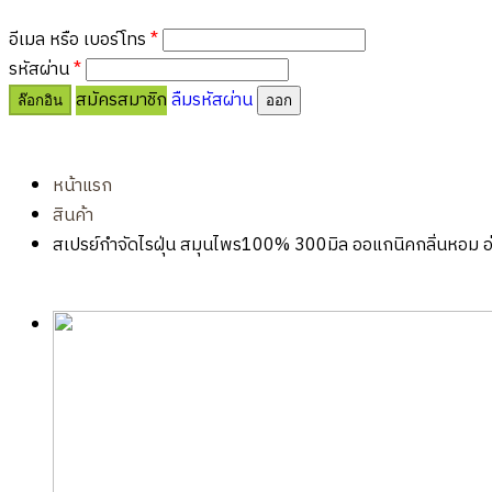
อีเมล หรือ เบอร์โทร
*
รหัสผ่าน
*
สมัครสมาชิก
ลืมรหัสผ่าน
ล๊อกอิน
ออก
หน้าแรก
สินค้า
สเปรย์กำจัดไรฝุ่น สมุนไพร100% 300มิล ออแกนิคกลิ่นหอม อ่อ