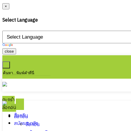
×
Select Language
close
ตะกร้า
ล๊อกอิน
ล๊อกอิน
ล๊อกอิน
สมัครสมาชิก
ล๊อกอิน